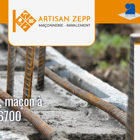
, maçon à
06700