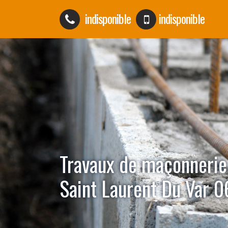
indisponible
indisponible
Travaux de maçonnerie
Saint Laurent Du Var 