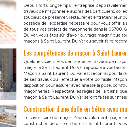
Depuis forts longtemps, l’entreprise Zepp ravalemen
travaux de maçonnerie auprès des particuliers, collec
soucieux de préserver, restaurer et entretenir leur
possède de l’expertise nécessaire pour vous offrir la s
de tous vos projets de maçonnerie dans le 06700. Gr
Du Var, vous êtes sûr d’avoir ouvrage magnifique tout 
maçons à Saint Laurent Du Var au savoir-faire reconn
Les compétences de maçon à Saint Laurent
Quelques soient vos demandes en travaux de maço
maçon à Saint Laurent Du Var répondra à vos besoins 
Maçon à Saint Laurent Du Var est reconnu pour la rapi
de ses travaux qu’il effectue à votre domicile. Maçon
disposition pour assurer avec finesse la pose, constr
maçonneries. Respectant les règles de l'art ainsi qu
maçon à Saint Laurent Du Var seront faites sur mesu
Construction d’une dalle en béton avec 
Le savoir-faire de maçon Zepp ravalement maçon e
construction de dalle en béton à Saint Laurent Du Va