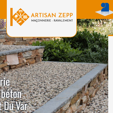
rie
 béton
t Du Var