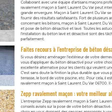
Collaborant avec une équipe d’artisans maçons profe
ravalement maçon à Saint Laurent Du Var peut inter
grande envergure. Maçon à Saint Laurent Du Var se 
fournir des résultats satisfaisants. Fort de plusieurs
concernant les bétons, maçon à Saint Laurent Du Var
et pose de béton désactivé et lavé. Toutes les astuc
l’installation du béton lavé et désactivé sont des t
parfaitement.
Faites recours à l’entreprise de béton dés
Si vous désirez aménager l’extérieur de votre demeur
vous d’appliquer du béton désactivé pour votre cho
excellente alternative pour les clients qui veulent u
C'est sans doute la finition la plus durable que vous 
terrasse, le bord de votre piscine, etc. Pour cela, il 
ravalement maçon à Saint Laurent Du Var 06700. Il e
Zepp ravalement maçon : votre meilleur al
L’entreprise Zepp ravalement maçon à Saint Lauren
conseils avisés sur la pose de votre béton désactiv
choix en vous donnant des services appropriés à vo