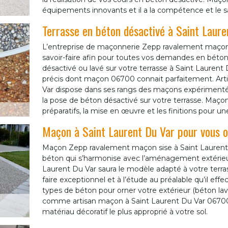
équipements innovants et il a la compétence et le sa
Terrasse en béton désactivé à Saint Laure
L’entreprise de maçonnerie Zepp ravalement maçon
savoir-faire afin pour toutes vos demandes en béton 
désactivé ou lavé sur votre terrasse à Saint Laurent 
précis dont maçon 06700 connait parfaitement. Arti
Var dispose dans ses rangs des maçons expérimenté
la pose de béton désactivé sur votre terrasse. Maçon
préparatifs, la mise en œuvre et les finitions pour un
Maçon à Saint Laurent Du Var pour vous o
Maçon Zepp ravalement maçon sise à Saint Laurent Du
béton qui s’harmonise avec l’aménagement extérieur
Laurent Du Var saura le modèle adapté à votre terrass
faire exceptionnel et à l’étude au préalable qu’il effe
types de béton pour orner votre extérieur (béton lavé,
comme artisan maçon à Saint Laurent Du Var 06700 s
matériau décoratif le plus approprié à votre sol.