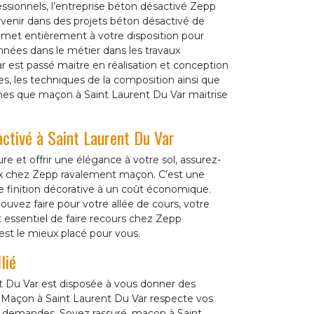
ssionnels, l’entreprise béton désactivé Zepp
venir dans des projets béton désactivé de
met entièrement à votre disposition pour
 années dans le métier dans les travaux
 est passé maitre en réalisation et conception
es, les techniques de la composition ainsi que
âches que maçon à Saint Laurent Du Var maitrise
activé à Saint Laurent Du Var
e et offrir une élégance à votre sol, assurez-
ix chez Zepp ravalement maçon. C’est une
ne finition décorative à un coût économique.
pouvez faire pour votre allée de cours, votre
est essentiel de faire recours chez Zepp
st le mieux placé pour vous.
lié
t Du Var est disposée à vous donner des
é. Maçon à Saint Laurent Du Var respecte vos
s demandes. Soyez rassuré, maçon à Saint