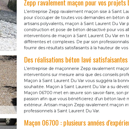
Zepp ravalement maçon pour vos projets 
L’entreprise Zepp ravalement maçon sise à Saint La
pour s’occuper de toutes vos demandes en béton dé
artisans polyvalents, maçon à Saint Laurent Du Var p
construction et pose de béton désactivé pour vos allé
interventions de maçon à Saint Laurent Du Var en 
différentes et complexes. De par son professionnal
fournir des résultats satisfaisants à la hauteur de vo
Des réalisations béton lavé satisfaisantes
L’entreprise de maçonnerie Zepp ravalement maçon
interventions sur mesure ainsi que des conseils prof
Maçon à Saint Laurent Du Var vous suggéra la bonne
souhaitée. Maçon à Saint Laurent Du Var a su développ
Maçon 06700 met en œuvre son savoir-faire, son pr
passion afin que vous bénéficierez d’un béton lav
extérieur. Artisan maçon Zepp ravalement maçon inter
professionnels à Saint Laurent Du Var.
Maçon 06700 : plusieurs années d’expérie