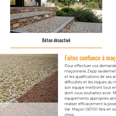
Béton désactivé
Faites confiance à maç
Pour effectuer vos demandes
maçonnerie Zepp ravalemen
et les qualifications de ses 
difficultés et les risques d
son équipe mettront tout en
dont vous souhaitez avoir. 
équipements appropriés ains
réaliser efficacement la pos
Var. Maçon 06700 fera en sor
choix.