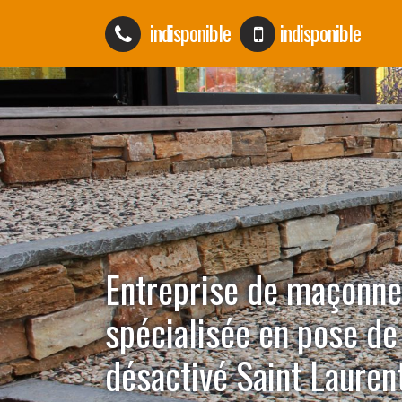
indisponible
indisponible
Entreprise de maçonne
spécialisée en pose de
désactivé Saint Lauren