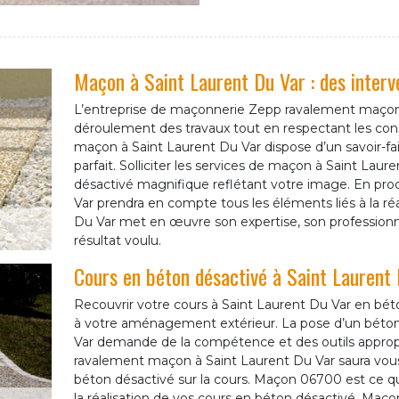
Maçon à Saint Laurent Du Var : des interv
L’entreprise de maçonnerie Zepp ravalement maçon à
déroulement des travaux tout en respectant les cons
maçon à Saint Laurent Du Var dispose d’un savoir-fai
parfait. Solliciter les services de maçon à Saint Laur
désactivé magnifique reflétant votre image. En pro
Var prendra en compte tous les éléments liés à la ré
Du Var met en œuvre son expertise, son professionnal
résultat voulu.
Cours en béton désactivé à Saint Laurent
Recouvrir votre cours à Saint Laurent Du Var en bé
à votre aménagement extérieur. La pose d’un béton 
Var demande de la compétence et des outils approp
ravalement maçon à Saint Laurent Du Var saura vou
béton désactivé sur la cours. Maçon 06700 est ce qu’
la réalisation de vos cours en béton désactivé. Maço