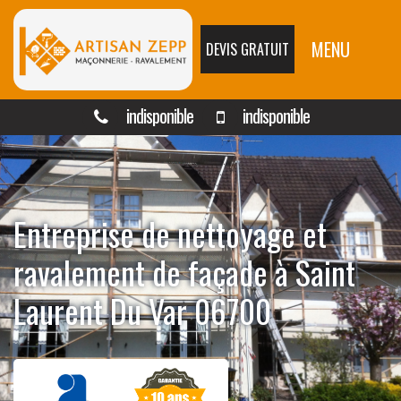
MENU
DEVIS GRATUIT
indisponible
indisponible
Entreprise de nettoyage et
ravalement de façade à Saint
Laurent Du Var 06700