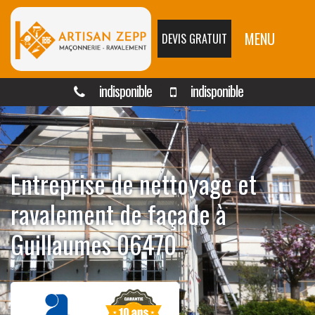
MENU
DEVIS GRATUIT
indisponible
indisponible
Entreprise de nettoyage et
ravalement de façade à
Guillaumes 06470