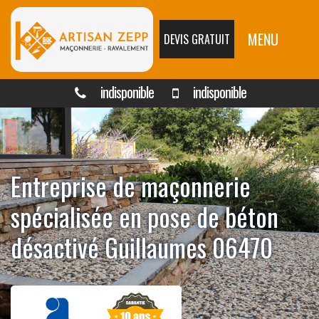
MENU
DEVIS GRATUIT
indisponible
indisponible
Entreprise de maçonnerie
spécialisée en pose de béton
désactivé Guillaumes 06470