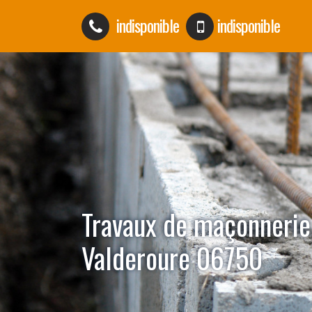
indisponible
indisponible
Travaux de maçonnerie
Valderoure 06750