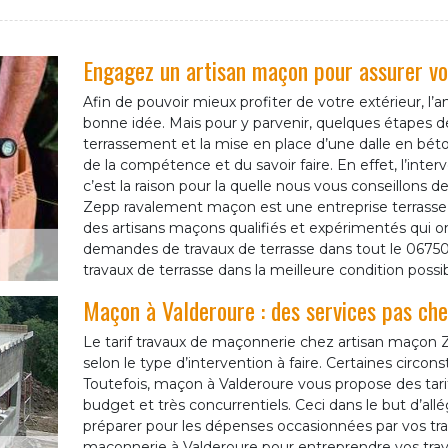
Engagez un artisan maçon pour assurer vo
Afin de pouvoir mieux profiter de votre extérieur, l
bonne idée. Mais pour y parvenir, quelques étapes de
terrassement et la mise en place d’une dalle en bé
de la compétence et du savoir faire. En effet, l’inte
c’est la raison pour la quelle nous vous conseillons 
Zepp ravalement maçon est une entreprise terrasse b
des artisans maçons qualifiés et expérimentés qui on
demandes de travaux de terrasse dans tout le 06750. A
travaux de terrasse dans la meilleure condition possib
Maçon à Valderoure : des services pas che
Le tarif travaux de maçonnerie chez artisan maçon
selon le type d’intervention à faire. Certaines circ
Toutefois, maçon à Valderoure vous propose des tari
budget et très concurrentiels. Ceci dans le but d’al
préparer pour les dépenses occasionnées par vos trav
maçonnerie à Valderoure pour entreprendre vos trava