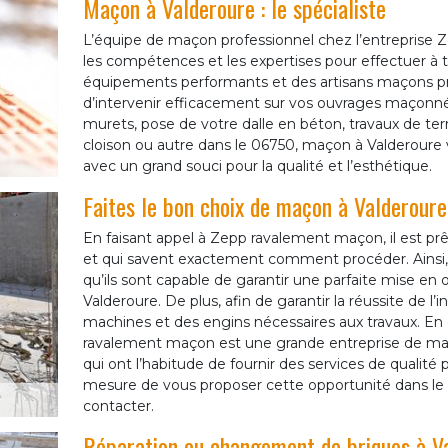
Maçon à Valderoure : le spécialiste
L’équipe de maçon professionnel chez l’entreprise
les compétences et les expertises pour effectuer à
équipements performants et des artisans maçons pro
d’intervenir efficacement sur vos ouvrages maçonnés
murets, pose de votre dalle en béton, travaux de ter
cloison ou autre dans le 06750, maçon à Valderoure v
avec un grand souci pour la qualité et l’esthétique.
Faites le bon choix de maçon à Valderoure
En faisant appel à Zepp ravalement maçon, il est prê
et qui savent exactement comment procéder. Ainsi
qu’ils sont capable de garantir une parfaite mise en 
Valderoure. De plus, afin de garantir la réussite de l’
machines et des engins nécessaires aux travaux. En
ravalement maçon est une grande entreprise de maço
qui ont l’habitude de fournir des services de qualité
mesure de vous proposer cette opportunité dans le 06
contacter.
Réparation ou changement de briques à V