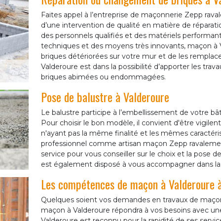
Faites appel à l’entreprise de maçonnerie Zepp rav
d’une intervention de qualité en matière de répara
des personnels qualifiés et des matériels performants
techniques et des moyens très innovants, maçon à Va
briques détériorées sur votre mur et de les remplac
Valderoure est dans la possibilité d’apporter les tr
briques abimées ou endommagées.
Pose de balustre à Valderoure
Le balustre participe à l’embellissement de votre bâ
Pour choisir le bon modèle, il convient d'être vigile
n'ayant pas la même finalité et les mêmes caractéris
professionnel comme artisan maçon Zepp ravalemen
service pour vous conseiller sur le choix et la pose 
est également disposé à vous accompagner dans la 
Les compétences de maçon à Valderoure à 
Quelques soient vos demandes en travaux de maço
maçon à Valderoure répondra à vos besoins avec une 
Valderoure est reconnu pour la rapidité de ses service