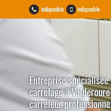
indisponible
indisponible
Entreprise spécialisée
carrelage à Valderour
carreleur professionne