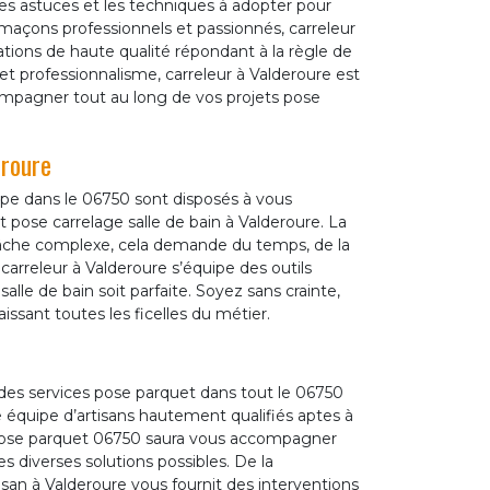
les astuces et les techniques à adopter pour
 maçons professionnels et passionnés, carreleur
ations de haute qualité répondant à la règle de
et professionnalisme, carreleur à Valderoure est
compagner tout au long de vos projets pose
eroure
pe dans le 06750 sont disposés à vous
 pose carrelage salle de bain à Valderoure. La
 tâche complexe, cela demande du temps, de la
 carreleur à Valderoure s’équipe des outils
lle de bain soit parfaite. Soyez sans crainte,
issant toutes les ficelles du métier.
es services pose parquet dans tout le 06750
e équipe d’artisans hautement qualifiés aptes à
pose parquet 06750 saura vous accompagner
es diverses solutions possibles. De la
rtisan à Valderoure vous fournit des interventions