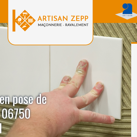
 en pose de
e 06750
l