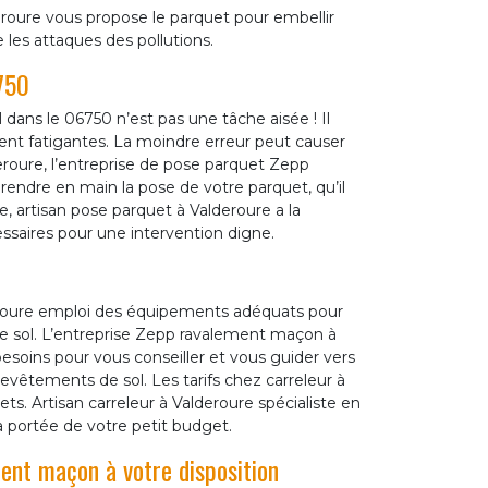
oure vous propose le parquet pour embellir
les attaques des pollutions.
750
 dans le 06750 n’est pas une tâche aisée ! Il
vent fatigantes. La moindre erreur peut causer
eroure, l’entreprise de pose parquet Zepp
endre en main la pose de votre parquet, qu’il
age, artisan pose parquet à Valderoure a la
ssaires pour une intervention digne.
deroure emploi des équipements adéquats pour
de sol. L’entreprise Zepp ravalement maçon à
esoins pour vous conseiller et vous guider vers
evêtements de sol. Les tarifs chez carreleur à
ts. Artisan carreleur à Valderoure spécialiste en
a portée de votre petit budget.
nt maçon à votre disposition