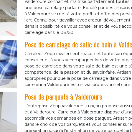
Valderoure connait et maitrise parfaitement toutes 
une pose carrelage parfaite. Epaulé par des artisans
à Valderoure se met à votre profit et offre des prest
l’art. Connu pour travailler avec ardeur, dévouement 
dans la possibilité de vous conseiller et de vous ac
carrelage dans le 06750.
Pose de carrelage de salle de bain à Vald
Carreleur Zepp ravalement maçon et toute son équi
conseiller et à vous accompagner lors de votre projet
pose de carrelage dans votre salle de bain est une
compétence, de la passion et du savoir-faire. Artisan
appropriés pour que la pose de carrelage dans votre sa
carreleur à Valderoure est un vrai professionnel conna
Pose de parquets à Valderoure
L’entreprise Zepp ravalement maçon propose aussi d
et à Valderoure. Carreleur à Valderoure dispose d’un
accomplir vos demandes en pose parquet. Artisan 
dans le choix de vos parquets et vous conseiller sur l
préparation jusqu’à l’installation de votre parquet, a