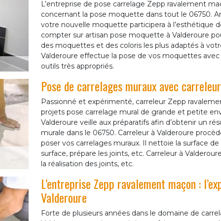
L’entreprise de pose carrelage Zepp ravalement maço
concernant la pose moquette dans tout le 06750. Art
votre nouvelle moquette participera à l’esthétique 
compter sur artisan pose moquette à Valderoure pour
des moquettes et des coloris les plus adaptés à votre
Valderoure effectue la pose de vos moquettes avec
outils très appropriés.
Pose de carrelages muraux avec carreleu
Passionné et expérimenté, carreleur Zepp ravalemen
projets pose carrelage mural de grande et petite env
Valderoure veille aux préparatifs afin d’obtenir un rés
murale dans le 06750. Carreleur à Valderoure procède
poser vos carrelages muraux. Il nettoie la surface de 
surface, prépare les joints, etc. Carreleur à Valderou
la réalisation des joints, etc.
L’entreprise Zepp ravalement maçon : l’ex
Valderoure
Forte de plusieurs années dans le domaine de carre