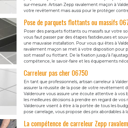
sur-mesure. Artisan Zepp ravalement maçon à Valder
votre revêtement mais aussi pour le protéger contre 
Pose de parquets flottants ou massifs 06
Poser des parquets flottants ou massifs sur votre sol
vous faut passer par des étapes fastidieuses et sou
une mauvaise installation. Pour vous qui êtes à Vald
ravalement maçon se met à votre disposition pour pr
soit massif ou flottant. De la fixation jusqu’à l’ajust
compétence, le savoir-faire et les équipements néce
Carreleur pas cher 06750
En tant que professionnels, artisan carreleur à Val
assurer la réussite de la pose de votre revêtement 
Valderoure vous assure une écoute attentive à vos b
les meilleures décisions à prendre en regard de vos r
Valderoure visent à être à la portée de tous les budge
pose carrelage, vous propose des prix abordables à l
La compétence de carreleur Zepp ravaleme