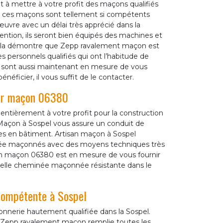
t à mettre à votre profit des maçons qualifiés
, ces maçons sont tellement si compétents
œuvre avec un délai très apprécié dans la
rvention, ils seront bien équipés des machines et
 cela démontre que Zepp ravalement maçon est
 personnels qualifiés qui ont l’habitude de
qui sont aussi maintenant en mesure de vous
éficier, il vous suffit de le contacter.
par maçon 06380
tièrement à votre profit pour la construction
açon à Sospel vous assure un conduit de
s en bâtiment. Artisan maçon à Sospel
inée maçonnés avec des moyens techniques très
an maçon 06380 est en mesure de vous fournir
belle cheminée maçonnée résistante dans le
compétente à Sospel
nerie hautement qualifiée dans la Sospel.
, Zepp ravalement maçon remplie toutes les