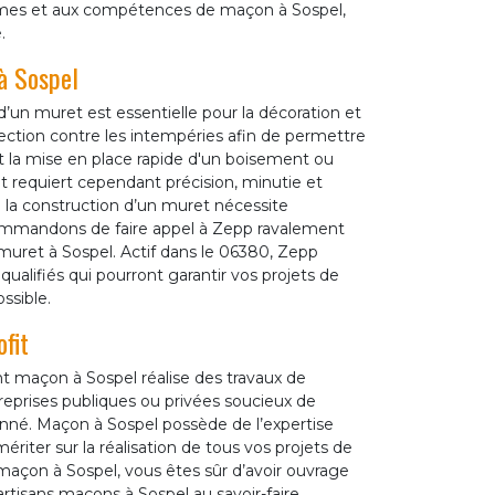
lismes et aux compétences de maçon à Sospel,
.
 à Sospel
’un muret est essentielle pour la décoration et
rotection contre les intempéries afin de permettre
t la mise en place rapide d'un boisement ou
et requiert cependant précision, minutie et
de la construction d’un muret nécessite
ecommandons de faire appel à Zepp ravalement
muret à Sospel. Actif dans le 06380, Zepp
ifiés qui pourront garantir vos projets de
ssible.
fit
t maçon à Sospel réalise des travaux de
treprises publiques ou privées soucieux de
onné. Maçon à Sospel possède de l’expertise
ériter sur la réalisation de tous vos projets de
maçon à Sospel, vous êtes sûr d’avoir ouvrage
artisans maçons à Sospel au savoir-faire