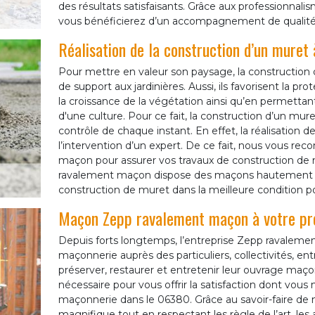
des résultats satisfaisants. Grâce aux professionna
vous bénéficierez d’un accompagnement de qualité
Réalisation de la construction d’un muret
Pour mettre en valeur son paysage, la construction d
de support aux jardinières. Aussi, ils favorisent la p
la croissance de la végétation ainsi qu’en permettan
d'une culture. Pour ce fait, la construction d’un mur
contrôle de chaque instant. En effet, la réalisation 
l’intervention d’un expert. De ce fait, nous vous r
maçon pour assurer vos travaux de construction de 
ravalement maçon dispose des maçons hautement qual
construction de muret dans la meilleure condition po
Maçon Zepp ravalement maçon à votre pro
Depuis forts longtemps, l’entreprise Zepp ravalemen
maçonnerie auprès des particuliers, collectivités, en
préserver, restaurer et entretenir leur ouvrage maç
nécessaire pour vous offrir la satisfaction dont vous m
maçonnerie dans le 06380. Grâce au savoir-faire de 
magnifique tout en respectant les règle de l’art. les 