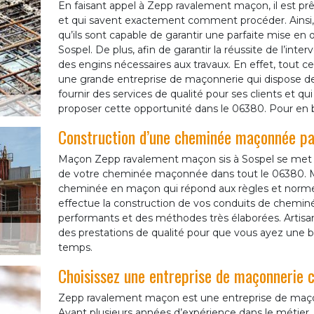
En faisant appel à Zepp ravalement maçon, il est prê
et qui savent exactement comment procéder. Ainsi
qu’ils sont capable de garantir une parfaite mise en 
Sospel. De plus, afin de garantir la réussite de l’inte
des engins nécessaires aux travaux. En effet, tout
une grande entreprise de maçonnerie qui dispose des
fournir des services de qualité pour ses clients et 
proposer cette opportunité dans le 06380. Pour en bén
Construction d’une cheminée maçonnée 
Maçon Zepp ravalement maçon sis à Sospel se met en
de votre cheminée maçonnée dans tout le 06380. M
cheminée en maçon qui répond aux règles et norme
effectue la construction de vos conduits de chem
performants et des méthodes très élaborées. Artis
des prestations de qualité pour que vous ayez une 
temps.
Choisissez une entreprise de maçonnerie 
Zepp ravalement maçon est une entreprise de maçon
Ayant plusieurs années d’expérience dans le métier