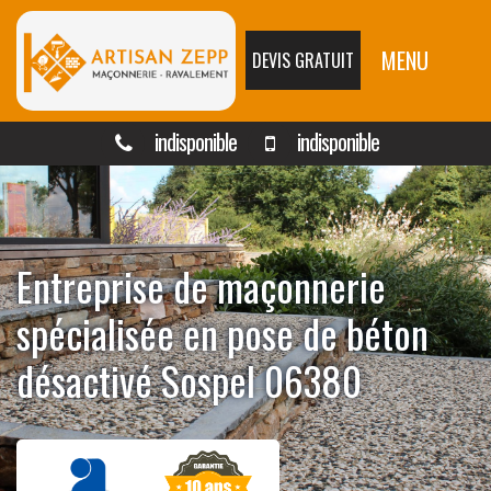
MENU
DEVIS GRATUIT
indisponible
indisponible
Entreprise de maçonnerie
spécialisée en pose de béton
désactivé Sospel 06380