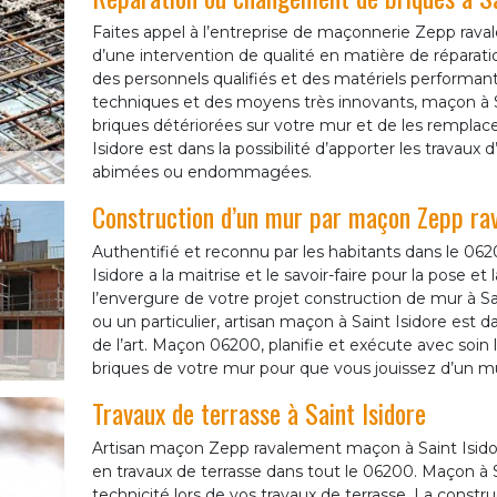
Faites appel à l’entreprise de maçonnerie Zepp rava
d’une intervention de qualité en matière de répara
des personnels qualifiés et des matériels performants
techniques et des moyens très innovants, maçon à Sai
briques détériorées sur votre mur et de les remplac
Isidore est dans la possibilité d’apporter les trava
abimées ou endommagées.
Construction d’un mur par maçon Zepp r
Authentifié et reconnu par les habitants dans le 0
Isidore a la maitrise et le savoir-faire pour la pose
l’envergure de votre projet construction de mur à Sa
ou un particulier, artisan maçon à Saint Isidore est dan
de l’art. Maçon 06200, planifie et exécute avec soin 
briques de votre mur pour que vous jouissez d’un mu
Travaux de terrasse à Saint Isidore
Artisan maçon Zepp ravalement maçon à Saint Isidor
en travaux de terrasse dans tout le 06200. Maçon à S
technicité lors de vos travaux de terrasse. La construc