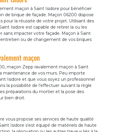
lement maçon à Saint Isidore pour bénéficier
tion de brique de façade. Maçon 06200 dispose
 pour la réussite de votre projet. Utilisant des
nt Isidore est capable de retirer la ou les
er sans impacter votre façade. Maçon à Saint
ux d’entretien ou de changement de vos briques
avalement maçon
6200, maçon Zepp ravalement maçon à Saint
 et la maintenance de vos murs. Peu importe
int Isidore et que vous soyez un professionnel
s la possibilité de l’effectuer suivant la règle
les préparations du mortier et la pose des
r bien droit.
e vous propose ses services de haute qualité
aint Isidore s’est équipé de matériels de haute
tion, la rénovation ou les autres travaux liés à la