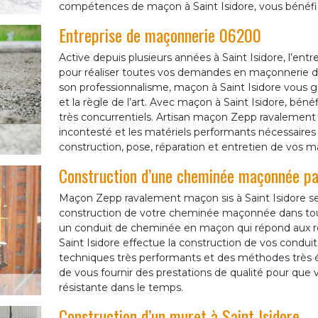
compétences de maçon à Saint Isidore, vous bénéf
Entreprise de maçonnerie 06200
Active depuis plusieurs années à Saint Isidore, l’en
pour réaliser toutes vos demandes en maçonnerie da
son professionnalisme, maçon à Saint Isidore vous ga
et la règle de l’art. Avec maçon à Saint Isidore, bénéf
très concurrentiels. Artisan maçon Zepp ravalement m
incontesté et les matériels performants nécessaires
construction, pose, réparation et entretien de vos 
Construction d’une cheminée maçonnée 
Maçon Zepp ravalement maçon sis à Saint Isidore se
construction de votre cheminée maçonnée dans tout
un conduit de cheminée en maçon qui répond aux r
Saint Isidore effectue la construction de vos con
techniques très performants et des méthodes très 
de vous fournir des prestations de qualité pour q
résistante dans le temps.
Construction d’un muret à Saint Isidore