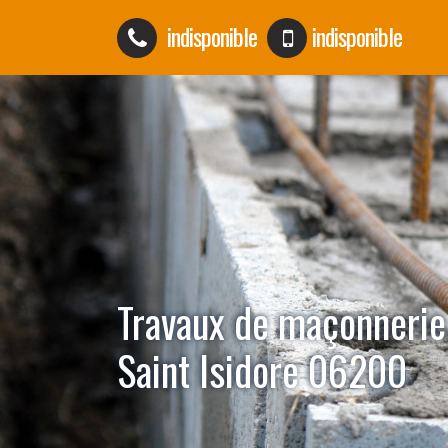
indisponible
indisponible
Travaux de maçonnerie
Saint Isidore 06200