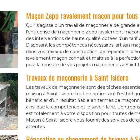
Maçon Zepp ravalement maçon pour tous 
Qu’il s’agisse d’un travail de maçonnerie de grande 
l’entreprise de maçonnerie Zepp ravalement maçon à
des interventions de haute qualité dotées d’un tarif 
Disposant les compétences nécessaires, artisan maço
dans vos travaux de construction, de réparation, d’e
ravalement maçon connait et maitrise à la perfecti
pour la réussite de vos projets maçonneries à Saint I
Travaux de maçonnerie à Saint Isidore
Les travaux de maçonnerie sont des tâches essentiel
maison à Saint Isidore tout en optimisant l’esthéti
bénéficier d’un résultat fiable en termes de maçonne
ainsi que la compétence et le savoir-faire. L’entrep
est totalement à votre disposition pour toutes dem
Maçon à Saint Isidore vous fournit des services de qua
attentes.
Réparation ou changement de briques à Sa