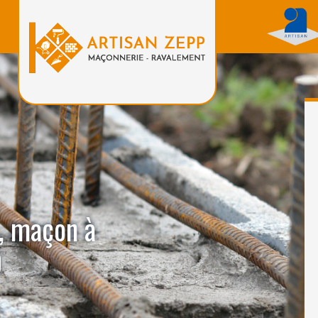
, maçon à
0