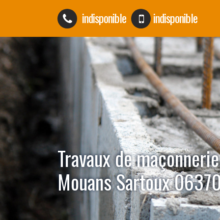
indisponible
indisponible
Travaux de maçonnerie
Mouans Sartoux 0637