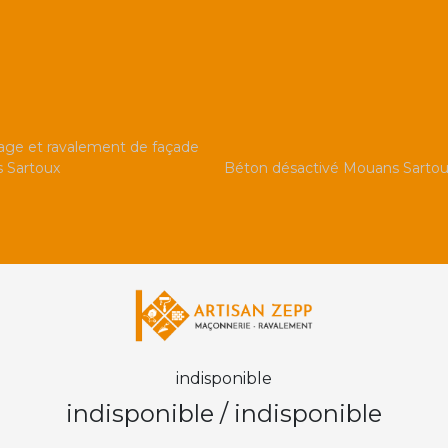
ge et ravalement de façade
 Sartoux
Béton désactivé Mouans Sarto
indisponible
indisponible
/
indisponible