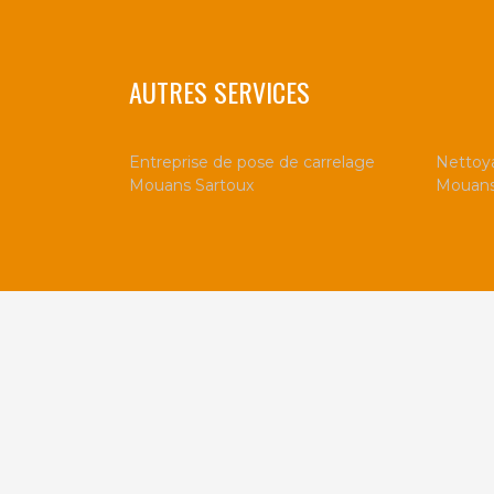
AUTRES SERVICES
Entreprise de pose de carrelage
Nettoya
Mouans Sartoux
Mouans