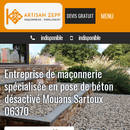
MENU
DEVIS GRATUIT
indisponible
indisponible
Entreprise de maçonnerie
spécialisée en pose de béton
désactivé Mouans Sartoux
06370