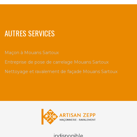
AUTRES SERVICES
Maçon à Mouans Sartoux
Entreprise de pose de carrelage Mouans Sartoux
Nettoyage et ravalement de façade Mouans Sartoux
indisponible