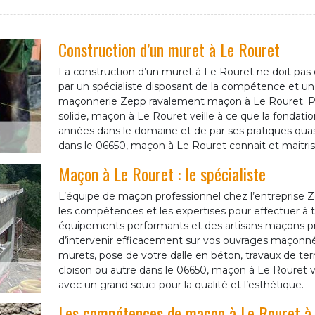
Construction d’un muret à Le Rouret
La construction d’un muret à Le Rouret ne doit pas êt
par un spécialiste disposant de la compétence et un sa
maçonnerie Zepp ravalement maçon à Le Rouret. Pour
solide, maçon à Le Rouret veille à ce que la fondatio
années dans le domaine et de par ses pratiques qua
dans le 06650, maçon à Le Rouret connait et maitrise
Maçon à Le Rouret : le spécialiste
L’équipe de maçon professionnel chez l’entreprise
les compétences et les expertises pour effectuer à
équipements performants et des artisans maçons pro
d’intervenir efficacement sur vos ouvrages maçonnés
murets, pose de votre dalle en béton, travaux de ter
cloison ou autre dans le 06650, maçon à Le Rouret vo
avec un grand souci pour la qualité et l’esthétique.
Les compétences de maçon à Le Rouret à v