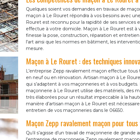
Quelques soient vos demandes en travaux de maço
maçon à Le Rouret répondra à vos besoins avec une q
Rouret est reconnu pour la rapidité de ses services et
effectue à votre domicile. Maçon à Le Rouret est à v
finesse la pose, construction, réparation et entreti
l'art ainsi que les normes en bâtiment, les intervent
mesure.
Maçon à Le Rouret : des techniques innov
L’entreprise Zepp ravalement maçon effectue tous t
en neuf ou en rénovation. Artisan maçon à Le Rouret
qui s’adaptent à vos maçonneries et à vos budgets. L
maçonnerie à Le Rouret utilise des matériels, des m
très élaborées pour un résultat impeccable à la haute
manière d’artisan maçon à Le Rouret est nécessaire p
entretien de vos maçonneries dans le 06650.
Maçon Zepp ravalement maçon pour tous 
Qu’il s’agisse d’un travail de maçonnerie de grande 
l’entreprise de maçonnerie Zepp ravalement maçon 