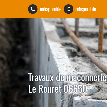
indisponible
indisponible
Travaux de maçonnerie
Le Rouret 06650