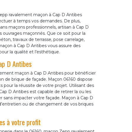
 Zepp ravalement maçon à Cap D Antibes
fectuer à temps vos demandes. De plus,
ans maçons professionnels, artisan à Cap D
os ouvrages maçonnés. Que ce soit pour la
éton, travaux de terrasse, pose carrelage,
, maçon à Cap D Antibes vous assure des
our la qualité et l’esthétique.
ap D Antibes
alement maçon à Cap D Antibes pour bénéficier
ion de brique de façade. Maçon 06160 dispose
 pour la réussite de votre projet. Utilisant des
p D Antibes est capable de retirer la ou les
cer sans impacter votre façade. Maçon à Cap D
ux d’entretien ou de changement de vos briques
s à votre profit
nnerie dans le 06160, maçon Zepp ravalement