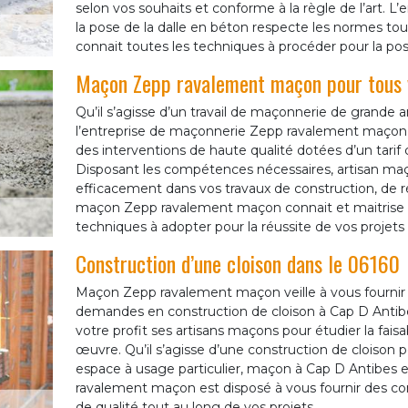
selon vos souhaits et conforme à la règle de l’art. L
la pose de la dalle en béton respecte les normes to
connait toutes les techniques à procéder pour la pos
Maçon Zepp ravalement maçon pour tous 
Qu’il s’agisse d’un travail de maçonnerie de grande 
l’entreprise de maçonnerie Zepp ravalement maçon 
des interventions de haute qualité dotées d’un tarif 
Disposant les compétences nécessaires, artisan maç
efficacement dans vos travaux de construction, de rép
maçon Zepp ravalement maçon connait et maitrise à
techniques à adopter pour la réussite de vos projet
Construction d’une cloison dans le 06160
Maçon Zepp ravalement maçon veille à vous fournir l
demandes en construction de cloison à Cap D Antib
votre profit ses artisans maçons pour étudier la faisa
œuvre. Qu’il s’agisse d’une construction de cloison 
espace à usage particulier, maçon à Cap D Antibes e
ravalement maçon est disposé à vous fournir des c
de qualité tout au long de vos projets.