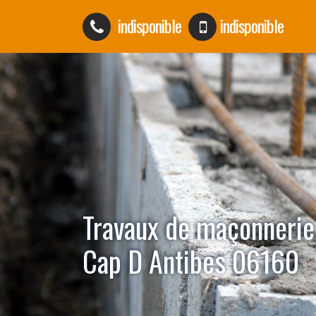
indisponible
indisponible
Travaux de maçonnerie
Cap D Antibes 06160