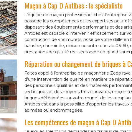
Maçon à Cap D Antibes : le spécialiste
L’équipe de maçon professionnel chez l’entreprise
possède les compétences et les expertises pour ef
disposant des équipements performants et des artis
Antibes est capable d’intervenir efficacement sur v
construction de vos murets, pose de votre dalle en b
balustre, cheminée, cloison ou autre dans le 06160
prestations de qualité réalisées avec un grand souci p
Réparation ou changement de briques à C
Faites appel à l’entreprise de maçonnerie Zepp rav
d’une intervention de qualité en matière de réparat
des personnels qualifiés et des matériels performants
techniques et des moyens très innovants, maçon à Ca
briques détériorées sur votre mur et de les rempla
Antibes est dans la possibilité d’apporter les trava
abimées ou endommagées.
Les compétences de maçon à Cap D Antibe
Quelques soient vos demandes en travaux de maço