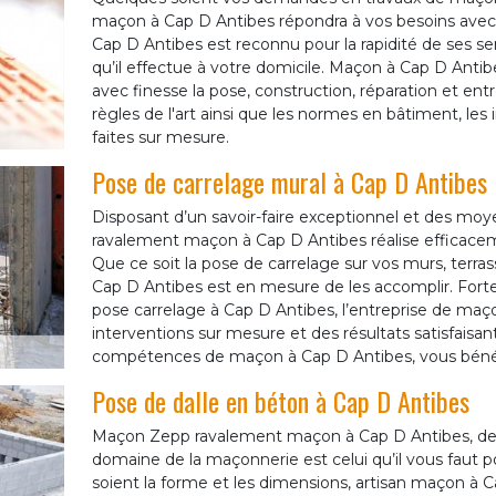
maçon à Cap D Antibes répondra à vos besoins avec u
Cap D Antibes est reconnu pour la rapidité de ses ser
qu’il effectue à votre domicile. Maçon à Cap D Antibe
avec finesse la pose, construction, réparation et en
règles de l'art ainsi que les normes en bâtiment, le
faites sur mesure.
Pose de carrelage mural à Cap D Antibes
Disposant d’un savoir-faire exceptionnel et des mo
ravalement maçon à Cap D Antibes réalise efficaceme
Que ce soit la pose de carrelage sur vos murs, terras
Cap D Antibes est en mesure de les accomplir. Forte
pose carrelage à Cap D Antibes, l’entreprise de ma
interventions sur mesure et des résultats satisfaisan
compétences de maçon à Cap D Antibes, vous béné
Pose de dalle en béton à Cap D Antibes
Maçon Zepp ravalement maçon à Cap D Antibes, de p
domaine de la maçonnerie est celui qu’il vous faut p
soient la forme et les dimensions, artisan maçon à C