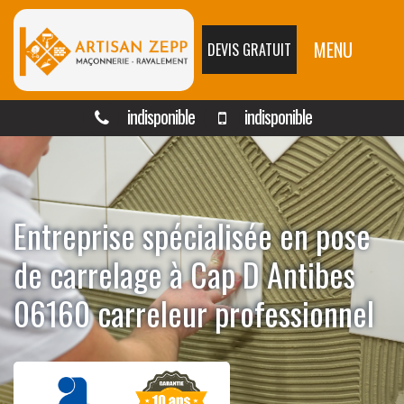
MENU
DEVIS GRATUIT
indisponible
indisponible
Entreprise spécialisée en pose
de carrelage à Cap D Antibes
06160 carreleur professionnel