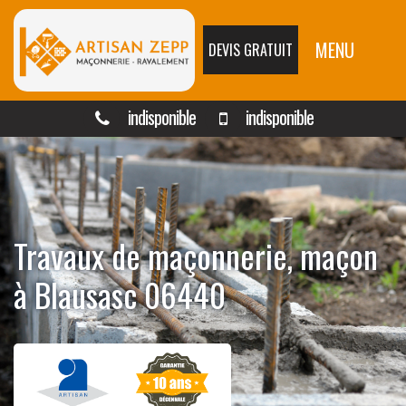
MENU
DEVIS GRATUIT
indisponible
indisponible
Travaux de maçonnerie, maçon
à Blausasc 06440