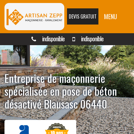
MENU
DEVIS GRATUIT
indisponible
indisponible
Entreprise de maçonnerie
spécialisée en pose de béton
désactivé Blausasc 06440