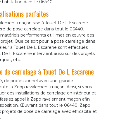
e habitation dans le 06440.
lisations parfaites
ravalement maçon sise à Touet De L Escarene
re de pose carrelage dans tout le 06440.
 matériels performants et il met en œuvre des
 projet. Que ce soit pour la pose carrelage dans
rreleur à Touet De L Escarene sont effectués
t De L Escarene intervient aussi sur des projets
quet, etc.
ose de carrelage à Touet De L Escarene
é, de professionnel avec une grande
oute la Zepp ravalement maçon. Ainsi, si vous
r des installations de carrelage en intérieur et
us fassiez appel à Zepp ravalement maçon afin
isposition. Œuvrant dans tout le 06440, Zepp
projets de pose de carrelage avec efficacité et
.