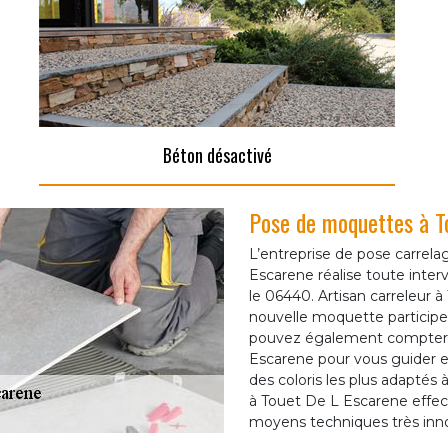
Béton désactivé
Pose de moquettes à T
L’entreprise de pose carrel
Escarene réalise toute inte
le 06440. Artisan carreleur 
nouvelle moquette participer
pouvez également compter s
Escarene pour vous guider et
des coloris les plus adaptés 
à Touet De L Escarene effe
moyens techniques très innov