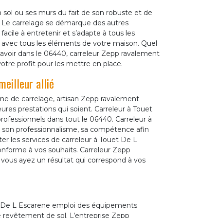
n sol ou ses murs du fait de son robuste et de
. Le carrelage se démarque des autres
acile à entretenir et s’adapte à tous les
 avec tous les éléments de votre maison. Quel
avoir dans le 06440, carreleur Zepp ravalement
tre profit pour les mettre en place.
eilleur allié
ne de carrelage, artisan Zepp ravalement
res prestations qui soient. Carreleur à Touet
 professionnels dans tout le 06440. Carreleur à
 son professionnalisme, sa compétence afin
iter les services de carreleur à Touet De L
conforme à vos souhaits. Carreleur Zepp
vous ayez un résultat qui correspond à vos
uet De L Escarene emploi des équipements
e revêtement de sol. L’entreprise Zepp