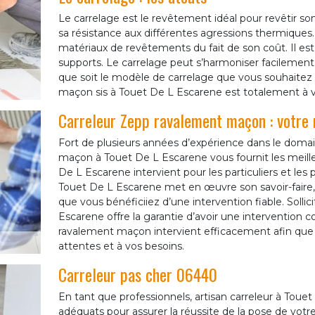
Le carrelage est le revêtement idéal pour revêtir so
sa résistance aux différentes agressions thermiques
matériaux de revêtements du fait de son coût. Il est f
supports. Le carrelage peut s’harmoniser facilement
que soit le modèle de carrelage que vous souhaitez 
maçon sis à Touet De L Escarene est totalement à vo
Carreleur Zepp ravalement maçon : votre m
Fort de plusieurs années d’expérience dans le domai
maçon à Touet De L Escarene vous fournit les meilleu
De L Escarene intervient pour les particuliers et les
Touet De L Escarene met en œuvre son savoir-faire,
que vous bénéficiiez d’une intervention fiable. Sollic
Escarene offre la garantie d’avoir une intervention 
ravalement maçon intervient efficacement afin que 
attentes et à vos besoins.
Carreleur pas cher 06440
En tant que professionnels, artisan carreleur à To
adéquats pour assurer la réussite de la pose de votr