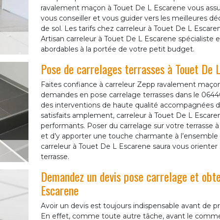
ravalement maçon à Touet De L Escarene vous assur
vous conseiller et vous guider vers les meilleures 
de sol. Les tarifs chez carreleur à Touet De L Escare
Artisan carreleur à Touet De L Escarene spécialiste 
abordables à la portée de votre petit budget.
Pose de carrelages terrasses à Touet De 
Faites confiance à carreleur Zepp ravalement maçon
demandes en pose carrelage terrasses dans le 06440
des interventions de haute qualité accompagnées d’
satisfaits amplement, carreleur à Touet De L Escare
performants. Poser du carrelage sur votre terrasse
et d’y apporter une touche charmante à l’ensembl
carreleur à Touet De L Escarene saura vous orienter s
terrasse.
Demandez un devis pose carrelage et obte
Escarene
Avoir un devis est toujours indispensable avant de pr
En effet, comme toute autre tâche, avant le comme