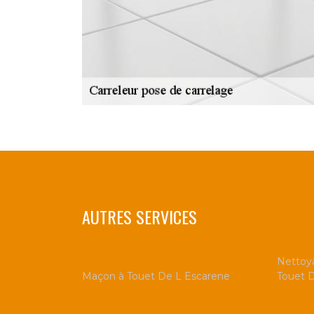
AUTRES SERVICES
Nettoya
Maçon à Touet De L Escarene
Touet 