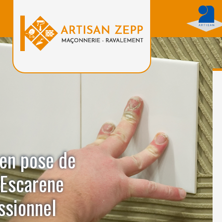
 en pose de
 Escarene
ssionnel