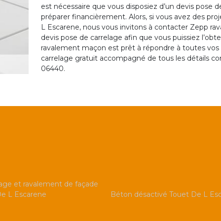
est nécessaire que vous disposiez d’un devis pose d
préparer financièrement. Alors, si vous avez des proj
L Escarene, nous vous invitons à contacter Zepp r
devis pose de carrelage afin que vous puissiez l’ob
ravalement maçon est prêt à répondre à toutes vos 
carrelage gratuit accompagné de tous les détails co
06440.
ge et ravalement de façade
De L Escarene
Béton désactivé Touet De L Es