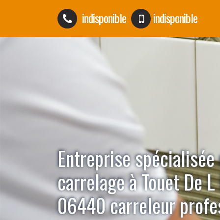
indisponible
indisponible
Entreprise spécialisée
carrelage à Touet De L
06440 carreleur profe