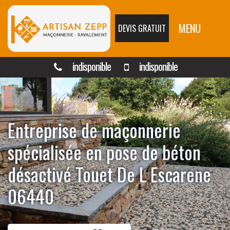
MENU
DEVIS GRATUIT
indisponible
indisponible
Entreprise de maçonnerie
spécialisée en pose de béton
désactivé Touet De L Escarene
06440