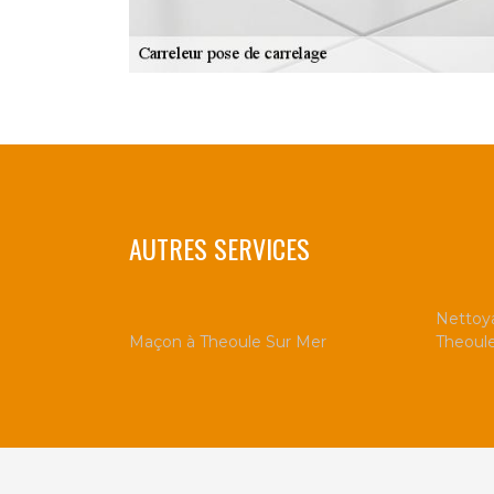
AUTRES SERVICES
Nettoya
Maçon à Theoule Sur Mer
Theoul