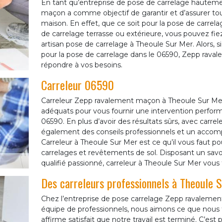
En tant qu’entreprise de pose de carrelage hautem
maçon a comme objectif de garantir et d’assurer tou
maison. En effet, que ce soit pour la pose de carrela
de carrelage terrasse ou extérieure, vous pouvez fie
artisan pose de carrelage à Theoule Sur Mer. Alors, s
pour la pose de carrelage dans le 06590, Zepp raval
répondre à vos besoins.
Carreleur 06590
Carreleur Zepp ravalement maçon à Theoule Sur Mer
adéquats pour vous fournir une intervention perfor
06590. En plus d’avoir des résultats sûrs, avec carre
également des conseils professionnels et un accompa
Carreleur à Theoule Sur Mer est ce qu’il vous faut p
carrelages et revêtements de sol. Disposant un savo
qualifié passionné, carreleur à Theoule Sur Mer vous f
Des carreleurs professionnels à Theoule 
Chez l’entreprise de pose carrelage Zepp ravalem
équipe de professionnels, nous aimons ce que nous f
affirme satisfait que notre travail est terminé. C’est