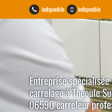
indisponible
indisponible
Entreprise spécialisée
carrelage à Theoule S
06590 carreleur profe