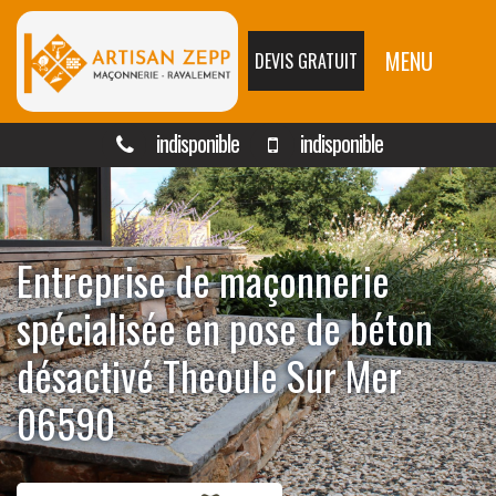
MENU
DEVIS GRATUIT
indisponible
indisponible
Entreprise de maçonnerie
spécialisée en pose de béton
désactivé Theoule Sur Mer
06590