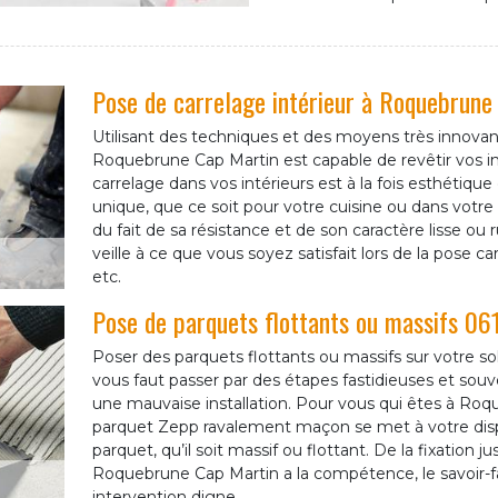
Pose de carrelage intérieur à Roquebrune
Utilisant des techniques et des moyens très innova
Roquebrune Cap Martin est capable de revêtir vos in
carrelage dans vos intérieurs est à la fois esthétiqu
unique, que ce soit pour votre cuisine ou dans votre s
du fait de sa résistance et de son caractère lisse o
veille à ce que vous soyez satisfait lors de la pose car
etc.
Pose de parquets flottants ou massifs 06
Poser des parquets flottants ou massifs sur votre sol
vous faut passer par des étapes fastidieuses et sou
une mauvaise installation. Pour vous qui êtes à Roq
parquet Zepp ravalement maçon se met à votre disp
parquet, qu’il soit massif ou flottant. De la fixation j
Roquebrune Cap Martin a la compétence, le savoir-f
intervention digne.