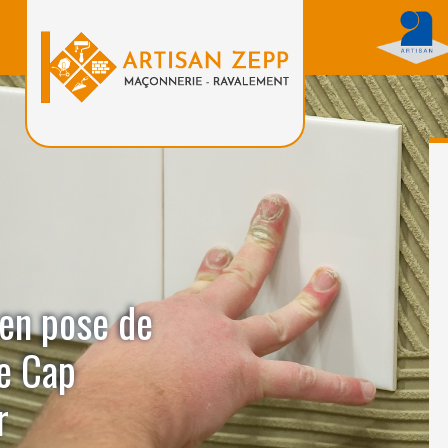
 en pose de
e Cap
r