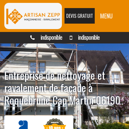
MENU
DEVIS GRATUIT
indisponible
indisponible
Entreprise de nettoyage et
ravalement de façade à
Roquebrune Cap Martin 06190