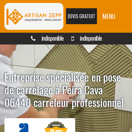
MENU
DEVIS GRATUIT
indisponible
indisponible
Entreprise spécialisée en pose
de carrelage à Peira Cava
06440 carreleur professionnel