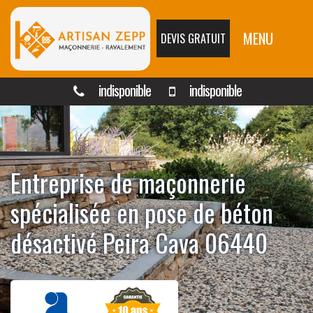
MENU
DEVIS GRATUIT
indisponible
indisponible
Entreprise de maçonnerie
spécialisée en pose de béton
désactivé Peira Cava 06440