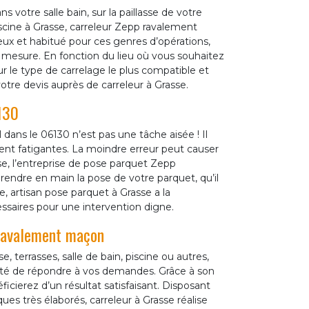
s votre salle bain, sur la paillasse de votre
iscine à Grasse, carreleur Zepp ravalement
ux et habitué pour ces genres d’opérations,
r mesure. En fonction du lieu où vous souhaitez
r le type de carrelage le plus compatible et
tre devis auprès de carreleur à Grasse.
130
 dans le 06130 n’est pas une tâche aisée ! Il
vent fatigantes. La moindre erreur peut causer
se, l’entreprise de pose parquet Zepp
endre en main la pose de votre parquet, qu’il
ge, artisan pose parquet à Grasse a la
ssaires pour une intervention digne.
 ravalement maçon
, terrasses, salle de bain, piscine ou autres,
ité de répondre à vos demandes. Grâce à son
icierez d’un résultat satisfaisant. Disposant
es très élaborés, carreleur à Grasse réalise