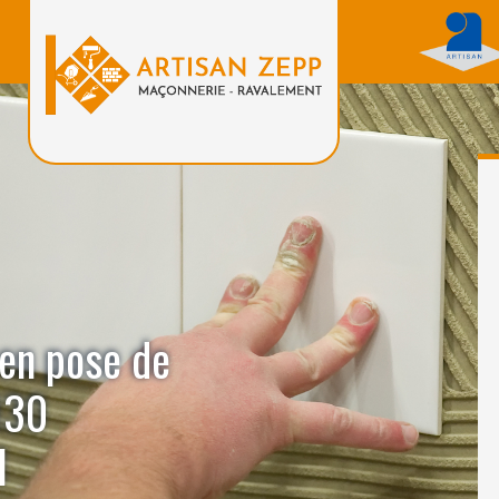
 en pose de
130
l