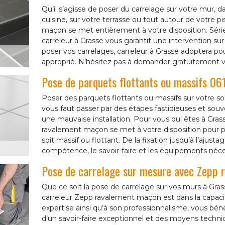
Qu’il s’agisse de poser du carrelage sur votre mur, dan
cuisine, sur votre terrasse ou tout autour de votre p
maçon se met entièrement à votre disposition. Série
carreleur à Grasse vous garantit une intervention su
poser vos carrelages, carreleur à Grasse adoptera pou
approprié. N’hésitez pas à demander gratuitement vo
Pose de parquets flottants ou massifs 06
Poser des parquets flottants ou massifs sur votre sol
vous faut passer par des étapes fastidieuses et sou
une mauvaise installation. Pour vous qui êtes à Gras
ravalement maçon se met à votre disposition pour pr
soit massif ou flottant. De la fixation jusqu’à l’ajusta
compétence, le savoir-faire et les équipements néce
Pose de carrelage sur mesure avec Zepp
Que ce soit la pose de carrelage sur vos murs à Grasse
carreleur Zepp ravalement maçon est dans la capac
expertise ainsi qu’à son professionnalisme, vous bénéf
d’un savoir-faire exceptionnel et des moyens techniqu