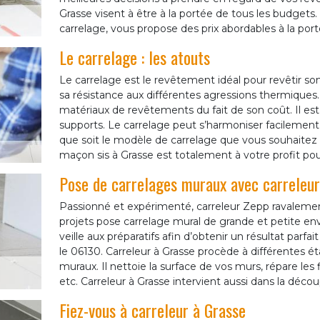
Grasse visent à être à la portée de tous les budgets. 
carrelage, vous propose des prix abordables à la por
Le carrelage : les atouts
Le carrelage est le revêtement idéal pour revêtir so
sa résistance aux différentes agressions thermiques
matériaux de revêtements du fait de son coût. Il est f
supports. Le carrelage peut s’harmoniser facilement
que soit le modèle de carrelage que vous souhaitez 
maçon sis à Grasse est totalement à votre profit pou
Pose de carrelages muraux avec carreleu
Passionné et expérimenté, carreleur Zepp ravalemen
projets pose carrelage mural de grande et petite env
veille aux préparatifs afin d’obtenir un résultat parfa
le 06130. Carreleur à Grasse procède à différentes é
muraux. Il nettoie la surface de vos murs, répare les f
etc. Carreleur à Grasse intervient aussi dans la découp
Fiez-vous à carreleur à Grasse