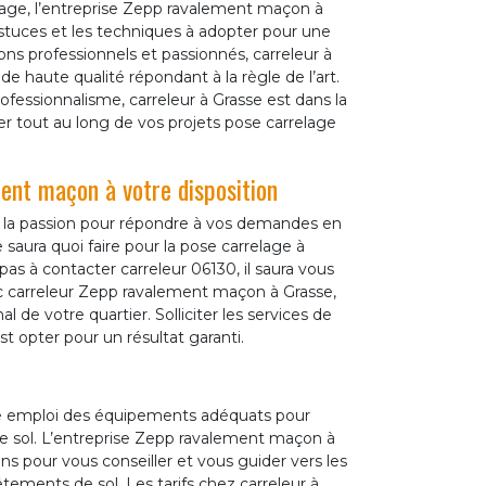
lage, l’entreprise Zepp ravalement maçon à
astuces et les techniques à adopter pour une
ons professionnels et passionnés, carreleur à
de haute qualité répondant à la règle de l’art.
fessionnalisme, carreleur à Grasse est dans la
er tout au long de vos projets pose carrelage
nt maçon à votre disposition
et la passion pour répondre à vos demandes en
 saura quoi faire pour la pose carrelage à
 pas à contacter carreleur 06130, il saura vous
ec carreleur Zepp ravalement maçon à Grasse,
al de votre quartier. Solliciter les services de
st opter pour un résultat garanti.
sse emploi des équipements adéquats pour
de sol. L’entreprise Zepp ravalement maçon à
s pour vous conseiller et vous guider vers les
tements de sol. Les tarifs chez carreleur à