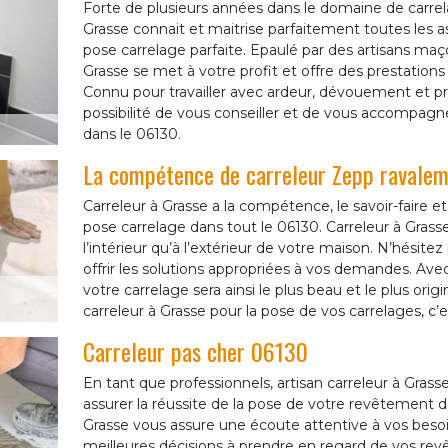
Forte de plusieurs années dans le domaine de carre
Grasse connait et maitrise parfaitement toutes les 
pose carrelage parfaite. Epaulé par des artisans maç
Grasse se met à votre profit et offre des prestations 
Connu pour travailler avec ardeur, dévouement et pro
possibilité de vous conseiller et de vous accompagn
dans le 06130.
La compétence de carreleur Zepp ravaleme
Carreleur à Grasse a la compétence, le savoir-faire 
pose carrelage dans tout le 06130. Carreleur à Grasse
l’intérieur qu’à l’extérieur de votre maison. N’hésitez
offrir les solutions appropriées à vos demandes. Av
votre carrelage sera ainsi le plus beau et le plus origin
carreleur à Grasse pour la pose de vos carrelages, c’e
Carreleur pas cher 06130
En tant que professionnels, artisan carreleur à Gra
assurer la réussite de la pose de votre revêtement 
Grasse vous assure une écoute attentive à vos besoin
meilleures décisions à prendre en regard de vos revê