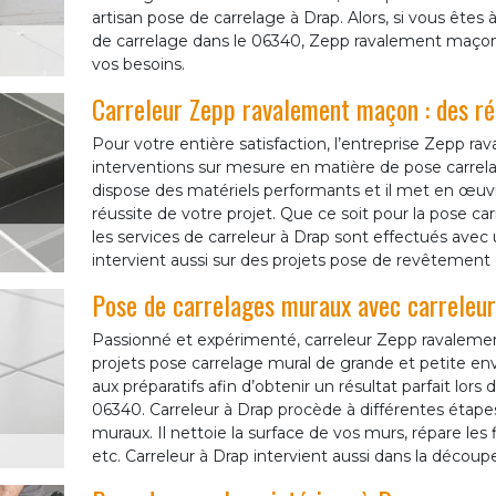
artisan pose de carrelage à Drap. Alors, si vous êtes 
de carrelage dans le 06340, Zepp ravalement maçon e
vos besoins.
Carreleur Zepp ravalement maçon : des réa
Pour votre entière satisfaction, l’entreprise Zepp 
interventions sur mesure en matière de pose carrela
dispose des matériels performants et il met en œuvr
réussite de votre projet. Que ce soit pour la pose car
les services de carreleur à Drap sont effectués avec 
intervient aussi sur des projets pose de revêtement
Pose de carrelages muraux avec carreleu
Passionné et expérimenté, carreleur Zepp ravalemen
projets pose carrelage mural de grande et petite enve
aux préparatifs afin d’obtenir un résultat parfait lor
06340. Carreleur à Drap procède à différentes étapes
muraux. Il nettoie la surface de vos murs, répare les f
etc. Carreleur à Drap intervient aussi dans la découpe 