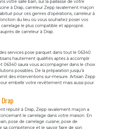
s votre salle bain, sur la paillasse de votre
piscine à Drap, carreleur Zepp ravalement maçon
abitué pour ces genres d’opérations, carreleur à
fonction du lieu où vous souhaitez poser vos
 carrelage le plus compatible et approprié.
auprès de carreleur à Drap.
des services pose parquet dans tout le 06340
rtisans hautement qualifiés aptes à accomplir
et 06340 saura vous accompagner dans le choix
lutions possibles. De la préparation jusqu’à
ournit des interventions sur-mesure. Artisan Zepp
our embellir votre revêtement mais aussi pour
à Drap
ent réputé à Drap, Zepp ravalement maçon a
 concernant le carrelage dans votre maison. En
bain, pose de carrelage cuisine, pose de
ur sa compétence et le savoir faire de son