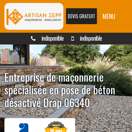
MENU
DEVIS GRATUIT
indisponible
indisponible
Entreprise de maçonnerie
spécialisée en pose de béton
désactivé Drap 06340