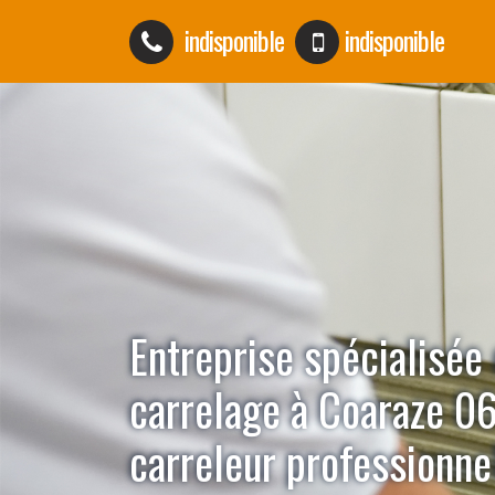
indisponible
indisponible
Entreprise spécialisée
carrelage à Coaraze 0
carreleur professionne