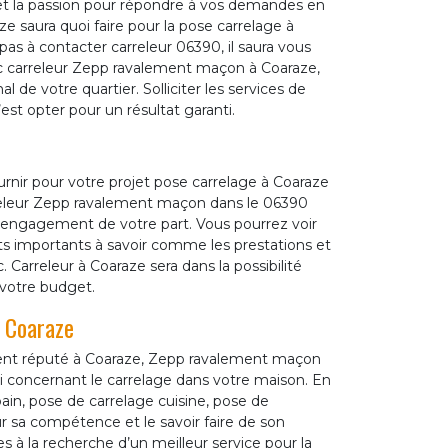
e et la passion pour répondre à vos demandes en
e saura quoi faire pour la pose carrelage à
 pas à contacter carreleur 06390, il saura vous
ec carreleur Zepp ravalement maçon à Coaraze,
al de votre quartier. Solliciter les services de
est opter pour un résultat garanti.
ournir pour votre projet pose carrelage à Coaraze
rreleur Zepp ravalement maçon dans le 06390
n engagement de votre part. Vous pourrez voir
nts importants à savoir comme les prestations et
c. Carreleur à Coaraze sera dans la possibilité
 votre budget.
à Coaraze
ent réputé à Coaraze, Zepp ravalement maçon
ui concernant le carrelage dans votre maison. En
bain, pose de carrelage cuisine, pose de
ur sa compétence et le savoir faire de son
es à la recherche d’un meilleur service pour la