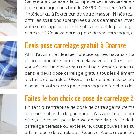
Carreleur à Coaraze a la compétence, le savoir-fair
pose carrelage dans tout le 06390. Carreleur à Coaraz
l’intérieur qu’à l’extérieur de votre maison. N’hésitez
offrir les solutions appropriées à vos demandes. Av
votre carrelage sera ainsi le plus beau et le plus origin
carreleur à Coaraze pour la pose de vos carrelages, c’
Devis pose carrelage gratuit à Coaraze
Afin d’avoir une idée bien précise sur les travaux à f
et pour connaitre combien cela va vous coûter, ca
vous établit un devis gratuit qui ne comporte aucu
dans le devis pose carrelage gratuit tous les éléme
les tarifs de carreleur 06390, la durée des travaux, et
d’adapter votre devis pose carrelage en fonction de
Faites le bon choix de pose de carrelage 
En tant qu’entreprise de pose de carrelage hautem
a comme objectif de garantir et d’assurer tout ce q
effet, que ce soit pour la pose de carrelage salle de 
carrelage terrasse ou extérieure, vous pouvez fiez s
artisan pose de carrelage à Coaraze. Alors, si vous êt