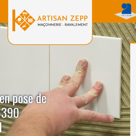
 en pose de
6390
l