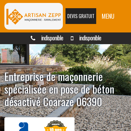
MENU
DEVIS GRATUIT
indisponible
indisponible
Entreprise de maçonnerie
spécialisée en pose de béton
désactivé Coaraze 06390