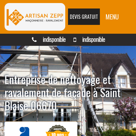
MENU
DEVIS GRATUIT
indisponible
indisponible
Entreprise de nettoyage et
ravalement de façade à Saint
Blaise 06670