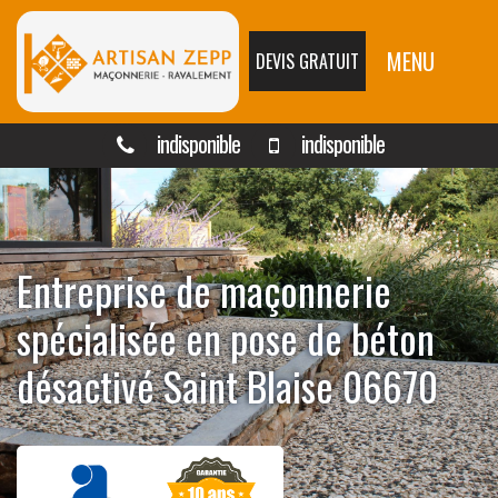
MENU
DEVIS GRATUIT
indisponible
indisponible
Entreprise de maçonnerie
spécialisée en pose de béton
désactivé Saint Blaise 06670