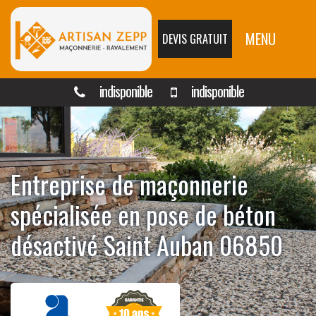
MENU
DEVIS GRATUIT
indisponible
indisponible
Entreprise de maçonnerie
spécialisée en pose de béton
désactivé Saint Auban 06850