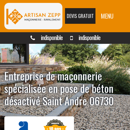
MENU
DEVIS GRATUIT
indisponible
indisponible
Entreprise de maçonnerie
spécialisée en pose de béton
désactivé Saint Andre 06730