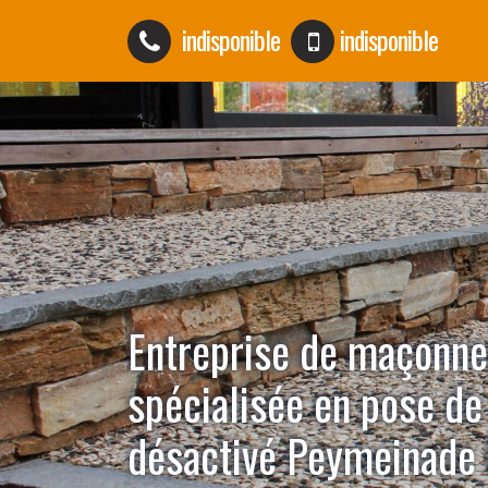
indisponible
indisponible
Entreprise de maçonne
spécialisée en pose de
désactivé Peymeinade