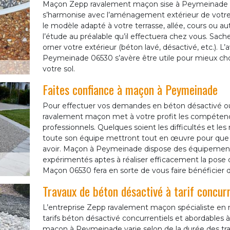
Maçon Zepp ravalement maçon sise à Peymeinade se 
s’harmonise avec l’aménagement extérieur de votre
le modèle adapté à votre terrasse, allée, cours ou aut
l’étude au préalable qu’il effectuera chez vous. Sach
orner votre extérieur (béton lavé, désactivé, etc.). 
Peymeinade 06530 s’avère être utile pour mieux chois
votre sol.
Faites confiance à maçon à Peymeinade
Pour effectuer vos demandes en béton désactivé ou
ravalement maçon met à votre profit les compétences
professionnels. Quelques soient les difficultés et l
toute son équipe mettront tout en œuvre pour que v
avoir. Maçon à Peymeinade dispose des équipements 
expérimentés aptes à réaliser efficacement la pose
Maçon 06530 fera en sorte de vous faire bénéficier d
Travaux de béton désactivé à tarif concur
L’entreprise Zepp ravalement maçon spécialiste e
tarifs béton désactivé concurrentiels et abordables à
maçon à Peymeinade varie selon de la durée des trava