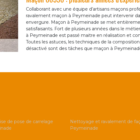
Collaborant avec une équipe d’artisans maçons profe
ravalement maçon à Peymeinade peut intervenir dan
envergure. Maçon à Peymeinade se met entièrement à
satisfaisants. Fort de plusieurs années dans le méti
à Peymeinade est passé maitre en réalisation et con
Toutes les astuces, les techniques de la composition a
désactivé sont des tâches que maçon à Peymeinade
ise de pose de carrelage
Nettoyage et ravalement de fa
inade
Peymeinade