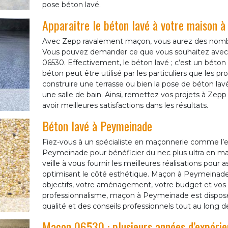
pose béton lavé.
Apparaitre le béton lavé à votre maison 
Avec Zepp ravalement maçon, vous aurez des nombre
Vous pouvez demander ce que vous souhaitez ave
06530. Effectivement, le béton lavé ; c’est un béton
béton peut être utilisé par les particuliers que les prof
construire une terrasse ou bien la pose de béton lav
une salle de bain. Ainsi, remettez vos projets à Z
avoir meilleures satisfactions dans les résultats.
Béton lavé à Peymeinade
Fiez-vous à un spécialiste en maçonnerie comme l’
Peymeinade pour bénéficier du nec plus ultra en m
veille à vous fournir les meilleures réalisations pour 
optimisant le côté esthétique. Maçon à Peymeinade
objectifs, votre aménagement, votre budget et vos g
professionnalisme, maçon à Peymeinade est dispo
qualité et des conseils professionnels tout au long de
Maçon 06530 : plusieurs années d’expéri