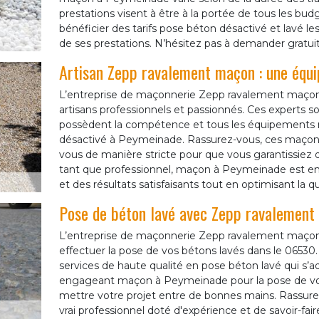
prestations visent à être à la portée de tous les bu
bénéficier des tarifs pose béton désactivé et lavé les
de ses prestations. N’hésitez pas à demander gratu
Artisan Zepp ravalement maçon : une équi
L’entreprise de maçonnerie Zepp ravalement maçon
artisans professionnels et passionnés. Ces experts s
possèdent la compétence et tous les équipements n
désactivé à Peymeinade. Rassurez-vous, ces maçon
vous de manière stricte pour que vous garantissiez d
tant que professionnel, maçon à Peymeinade est en 
et des résultats satisfaisants tout en optimisant la qu
Pose de béton lavé avec Zepp ravalement
L’entreprise de maçonnerie Zepp ravalement maçon
effectuer la pose de vos bétons lavés dans le 065
services de haute qualité en pose béton lavé qui s
engageant maçon à Peymeinade pour la pose de votr
mettre votre projet entre de bonnes mains. Rassu
vrai professionnel doté d'expérience et de savoir-fair