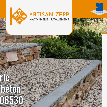
rie
 béton
 06530