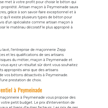
met à votre profit pour choisir le béton qui
 propriété. Artisan maçon à Peymeinade saura
res, grâce à son savoir-faire exceptionnel et à
ez qu’il existe plusieurs types de béton pour
L’avis d’un spécialiste comme artisan maçon à
ir le matériau décoratif le plus approprié à
 lavé, l’entreprise de maçonnerie Zepp
 et les qualifications de ses artisans
es risques du métier, maçon à Peymeinade et
ous ayez un résultat sûr dont vous souhaitez
appropriés ainsi que des artisans
 de vos bétons désactivés à Peymeinade.
’une prestation de choix.
rentiel à Peymeinade
n maçonnerie à Peymeinade vous propose des
 votre petit budget. Le prix d’intervention de
ux et biens d’autres facteurs. Les prix de ses