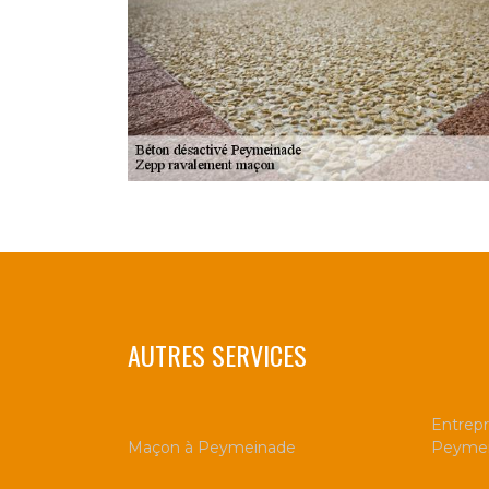
AUTRES SERVICES
Entrepr
Maçon à Peymeinade
Peyme