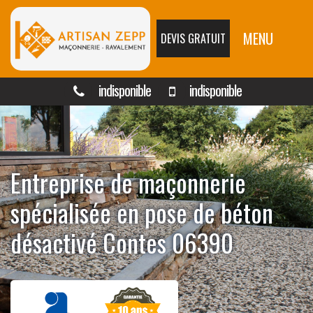
MENU
DEVIS GRATUIT
indisponible
indisponible
Entreprise de maçonnerie
spécialisée en pose de béton
désactivé Contes 06390