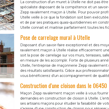
La construction d’un muret à Utelle ne doit pas être p
spécialiste disposant de la compétence et un savoir-f
Zepp ravalement maçon à Utelle. Pour pouvoir profite
Utelle veille à ce que la fondation soit bien exécut
et de par ses pratiques quasi-quotidiennes en const
Utelle connait et maitrise parfaitement toutes les fic
Pose de carrelage mural à Utelle
Disposant d’un savoir-faire exceptionnel et des mo
ravalement maçon à Utelle réalise efficacement une p
soit la pose de carrelage sur vos murs, terrasses, sal
en mesure de les accomplir. Forte de plusieurs anné
Utelle, l’entreprise de maçonnerie Zepp ravalement
des résultats satisfaisants. Grâce aux professionna
vous bénéficierez d’un accompagnement de qualité
Construction d’une cloison dans le 06450
Maçon Zepp ravalement maçon veille à vous fournir l
demandes en construction de cloison à Utelle. L’en
ses artisans maçons pour étudier la faisabilité de vot
s’agisse d’une construction de cloison pour séparer