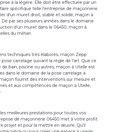
rise à la légère. Elle doit être effectuée par un
aire spécifique telle l’entreprise de maçonnerie
r d’un muret droit, stable et solide, maçon à
ée. De par ses plusieurs années dans le domaine
ruction d’un muret dans le 06450, maçon à
elles du métier.
yens techniques très élaborés, maçon Zepp
ose carrelage suivant la règle de l’art. Que ce
le de bain, piscine ou autres, maçon à Utelle est
es dans le domaine de la pose carrelage à
 maçon fournit des interventions sur mesure et
lismes et aux compétences de maçon à Utelle,
.
es meilleures prestations pour toutes vos
treprise de maçonnerie 06450 met à votre profit
re projet et pour la mettre en œuvre. Qu’il
 votre pièce ou pour créer une espace à usage