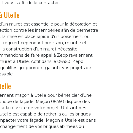
l vous suffit de le contacter.
à Utelle
’un muret est essentielle pour la décoration et
rotection contre les intempéries afin de permettre
t la mise en place rapide d'un boisement ou
et requiert cependant précision, minutie et
de la construction d’un muret nécessite
ecommandons de faire appel à Zepp ravalement
uret à Utelle. Actif dans le 06450, Zepp
ifiés qui pourront garantir vos projets de
ssible.
elle
alement maçon à Utelle pour bénéficier d’une
e brique de façade. Maçon 06450 dispose des
 la réussite de votre projet. Utilisant des
lle est capable de retirer la ou les briques
impacter votre façade. Maçon à Utelle est dans
u de changement de vos briques abimées ou