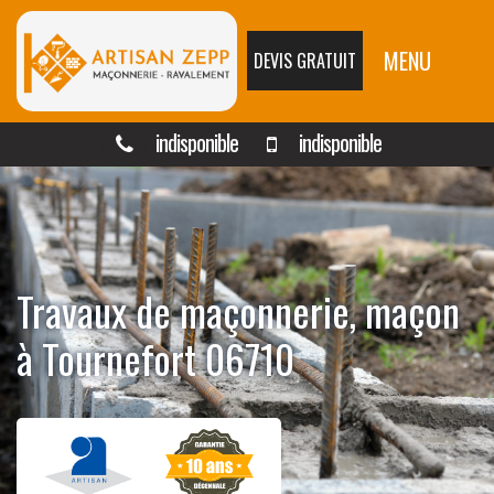
MENU
DEVIS GRATUIT
indisponible
indisponible
Travaux de maçonnerie, maçon
à Tournefort 06710