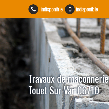
indisponible
indisponible
Travaux de maçonnerie
Touet Sur Var 06710