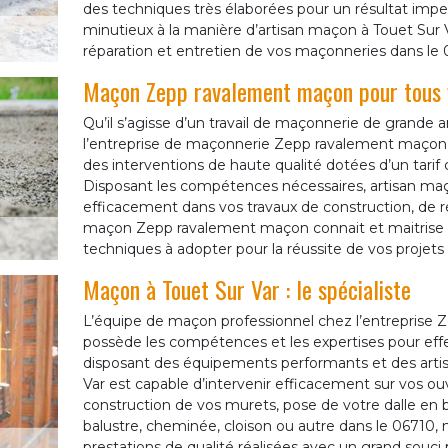
des techniques très élaborées pour un résultat impec
minutieux à la manière d’artisan maçon à Touet Sur V
réparation et entretien de vos maçonneries dans le 
Maçon Zepp ravalement maçon pour tous 
Qu’il s’agisse d’un travail de maçonnerie de grande 
l’entreprise de maçonnerie Zepp ravalement maçon à
des interventions de haute qualité dotées d’un tarif 
Disposant les compétences nécessaires, artisan maç
efficacement dans vos travaux de construction, de rép
maçon Zepp ravalement maçon connait et maitrise à
techniques à adopter pour la réussite de vos projets
Maçon à Touet Sur Var : le spécialiste
L’équipe de maçon professionnel chez l’entreprise
possède les compétences et les expertises pour ef
disposant des équipements performants et des artis
Var est capable d’intervenir efficacement sur vos o
construction de vos murets, pose de votre dalle en b
balustre, cheminée, cloison ou autre dans le 06710,
prestations de qualité réalisées avec un grand souci p