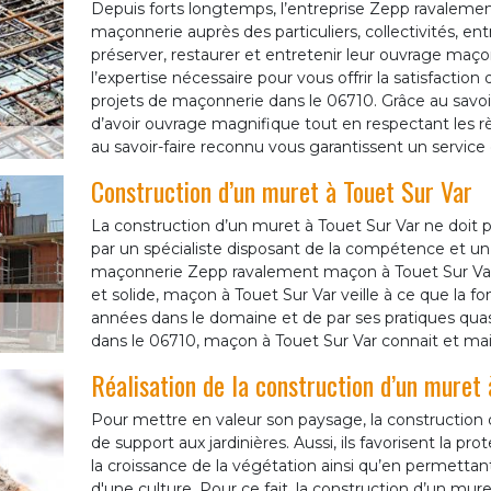
Depuis forts longtemps, l’entreprise Zepp ravalemen
maçonnerie auprès des particuliers, collectivités, en
préserver, restaurer et entretenir leur ouvrage ma
l’expertise nécessaire pour vous offrir la satisfaction
projets de maçonnerie dans le 06710. Grâce au savoi
d’avoir ouvrage magnifique tout en respectant les règ
au savoir-faire reconnu vous garantissent un service 
Construction d’un muret à Touet Sur Var
La construction d’un muret à Touet Sur Var ne doit pas
par un spécialiste disposant de la compétence et un sa
maçonnerie Zepp ravalement maçon à Touet Sur Var. 
et solide, maçon à Touet Sur Var veille à ce que la f
années dans le domaine et de par ses pratiques qua
dans le 06710, maçon à Touet Sur Var connait et mait
Réalisation de la construction d’un muret 
Pour mettre en valeur son paysage, la construction d
de support aux jardinières. Aussi, ils favorisent la p
la croissance de la végétation ainsi qu’en permettan
d'une culture. Pour ce fait, la construction d’un mur