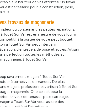
cable à la hauteur de vos attentes. Un travail
ar est nécessaire pour la construction, pose,
06710.
vos travaux de maçonnerie
ampleur ou concernant les petites réparations,
 Touet Sur Var est en mesure de vous fournir
compétitif à la portée de votre petit budget.
on à Touet Sur Var peut intervenir
aration, d’entretien, de pose et autres. Artisan
 la perfection toutes les méthodes et
 maçonneries à Touet Sur Var.
 Zepp ravalement maçon à Touet Sur Var
fectuer à temps vos demandes. De plus,
ans maçons professionnels, artisan à Touet Sur
uvrages maçonnés. Que ce soit pour la
éton, travaux de terrasse, pose carrelage,
 maçon à Touet Sur Var vous assure des
our la qualité et l’esthétique.