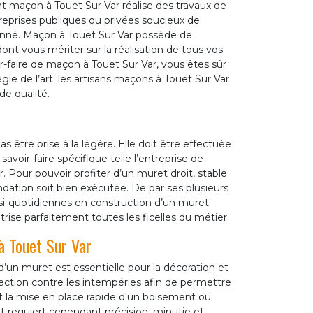
t maçon à Touet Sur Var réalise des travaux de
treprises publiques ou privées soucieux de
çonné. Maçon à Touet Sur Var possède de
 dont vous mériter sur la réalisation de tous vos
r-faire de maçon à Touet Sur Var, vous êtes sûr
le de l’art. les artisans maçons à Touet Sur Var
de qualité.
 être prise à la légère. Elle doit être effectuée
voir-faire spécifique telle l’entreprise de
Pour pouvoir profiter d’un muret droit, stable
ondation soit bien exécutée. De par ses plusieurs
si-quotidiennes en construction d’un muret
rise parfaitement toutes les ficelles du métier.
à Touet Sur Var
’un muret est essentielle pour la décoration et
rotection contre les intempéries afin de permettre
t la mise en place rapide d'un boisement ou
et requiert cependant précision, minutie et