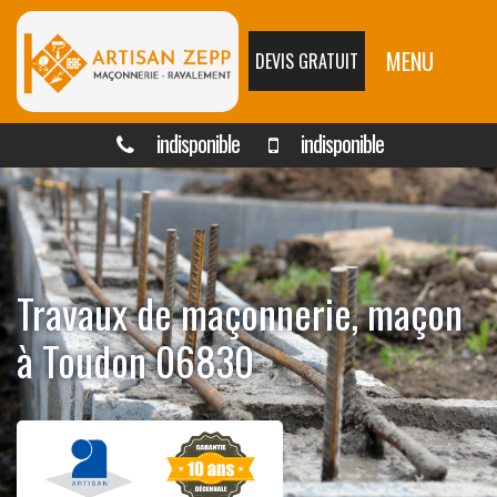
MENU
DEVIS GRATUIT
indisponible
indisponible
Travaux de maçonnerie, maçon
à Toudon 06830