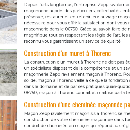
Depuis forts longtemps, l’entreprise Zepp ravaleme
maçonnerie auprès des particuliers, collectivités, en
préserver, restaurer et entretenir leur ouvrage maç
nécessaire pour vous offrir la satisfaction dont vous m
maçonnerie dans le 06750. Grâce au savoir-faire de 
magnifique tout en respectant les règle de l’art. les
reconnu vous garantissent un service de qualité.
Construction d’un muret à Thorenc
La construction d’un muret à Thorenc ne doit pas être
un spécialiste disposant de la compétence et un savoi
maçonnerie Zepp ravalement maçon à Thorenc. Pour p
solide, maçon à Thorenc veille à ce que la fondation
dans le domaine et de par ses pratiques quasi-quoti
06750, maçon à Thorenc connait et maitrise parfaite
Construction d’une cheminée maçonnée p
Maçon Zepp ravalement maçon sis à Thorenc se met 
construction de votre cheminée maçonnée dans tou
conduit de cheminée en maçon qui répond aux règl