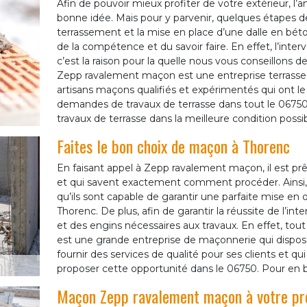
Afin de pouvoir mieux profiter de votre extérieur, l
bonne idée. Mais pour y parvenir, quelques étapes de
terrassement et la mise en place d’une dalle en bé
de la compétence et du savoir faire. En effet, l’inte
c’est la raison pour la quelle nous vous conseillons 
Zepp ravalement maçon est une entreprise terrasse 
artisans maçons qualifiés et expérimentés qui ont le
demandes de travaux de terrasse dans tout le 06750. A
travaux de terrasse dans la meilleure condition possib
Faites le bon choix de maçon à Thorenc
En faisant appel à Zepp ravalement maçon, il est prê
et qui savent exactement comment procéder. Ainsi
qu’ils sont capable de garantir une parfaite mise en 
Thorenc. De plus, afin de garantir la réussite de l’in
et des engins nécessaires aux travaux. En effet, t
est une grande entreprise de maçonnerie qui dispose
fournir des services de qualité pour ses clients et 
proposer cette opportunité dans le 06750. Pour en bén
Maçon Zepp ravalement maçon à votre pro