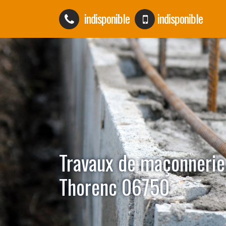
indisponible
indisponible
Travaux de maçonnerie
Thorenc 06750