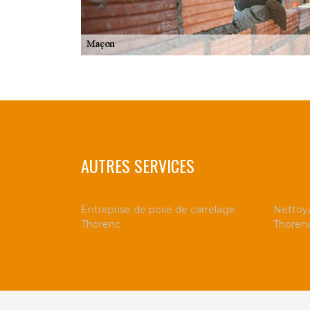
AUTRES SERVICES
Entreprise de pose de carrelage
Nettoya
Thorenc
Thoren