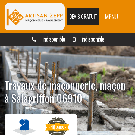
MENU
DEVIS GRATUIT
indisponible
indisponible
Travaux de maçonnerie, maçon
à Salagriffon 06910