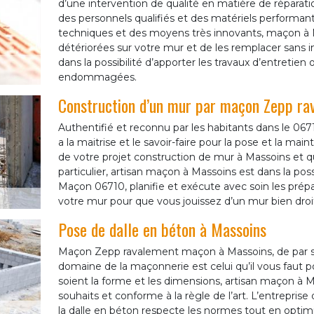
d’une intervention de qualité en matière de réparat
des personnels qualifiés et des matériels performants
techniques et des moyens très innovants, maçon à Ma
détériorées sur votre mur et de les remplacer sans 
dans la possibilité d’apporter les travaux d’entret
endommagées.
Construction d’un mur par maçon Zepp r
Authentifié et reconnu par les habitants dans le 
a la maitrise et le savoir-faire pour la pose et la m
de votre projet construction de mur à Massoins et 
particulier, artisan maçon à Massoins est dans la possib
Maçon 06710, planifie et exécute avec soin les prépa
votre mur pour que vous jouissez d’un mur bien droi
Pose de dalle en béton à Massoins
Maçon Zepp ravalement maçon à Massoins, de par se
domaine de la maçonnerie est celui qu’il vous faut p
soient la forme et les dimensions, artisan maçon à M
souhaits et conforme à la règle de l’art. L’entrepris
la dalle en béton respecte les normes tout en optim