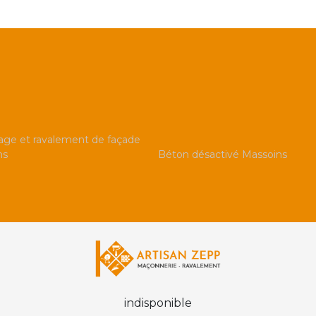
ge et ravalement de façade
ns
Béton désactivé Massoins
indisponible