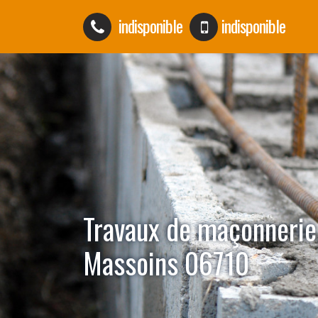
indisponible
indisponible
Travaux de maçonnerie
Massoins 06710