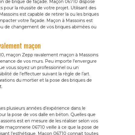
ion de brique de façade. Maçon 06710 dispose
 pour la réussite de votre projet. Utilisant des
ssoins est capable de retirer la ou les briques
impacter votre façade. Maçon à Massoins est
ien ou de changement de vos briques abimées ou
avalement maçon
06710, maçon Zepp ravalement maçon à Massoins
aintenance de vos murs. Peu importe l’envergure
que vous soyez un professionnel ou un
ilité de l’effectuer suivant la règle de l’art.
rations du mortier et la pose des briques de
t.
s plusieurs années d’expérience dans le
our la pose de vos dalle en béton. Quelles que
assoins est en mesure de les réaliser selon vos
e de maçonnerie 06710 veille à ce que la pose de
isant l’esthétique. Maçon 06710 connait toutes