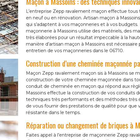
Maçon à Massoins : des techniques innova
L’entreprise Zepp ravalement maçon effectue tous t
en neuf ou en rénovation. Artisan maçon à Massoins 
qui s’adaptent à vos maçonneries et à vos budgets. L
maçonnerie à Massoins utilise des matériels, des ma
très élaborées pour un résultat impeccable à la haute
manière d’artisan maçon à Massoins est nécessaire po
entretien de vos maçonneries dans le 06710.
Construction d’une cheminée maçonnée p
Maçon Zepp ravalement maçon sis à Massoins se met
construction de votre cheminée maçonnée dans tou
conduit de cheminée en maçon qui répond aux règl
Massoins effectue la construction de vos conduit
techniques très performants et des méthodes très 
de vous fournir des prestations de qualité pour q
résistante dans le temps.
Réparation ou changement de briques à M
Faites appel à l’entreprise de maçonnerie Zepp rav