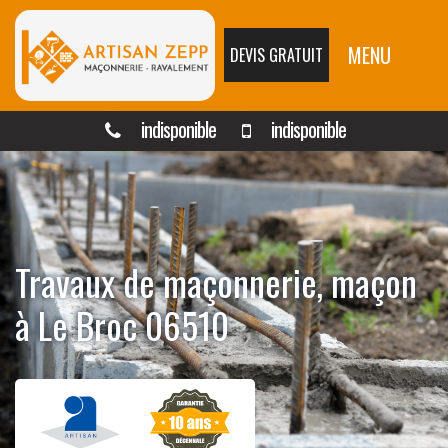
MENU
DEVIS GRATUIT
indisponible
indisponible
Travaux de maçonnerie, maçon
à Le Broc 06510