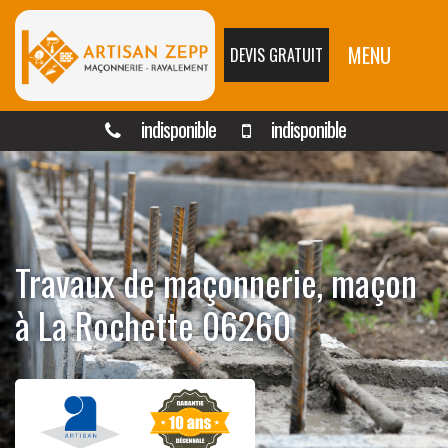
MENU
DEVIS GRATUIT
indisponible
indisponible
Travaux de maçonnerie, maçon
à La Rochette 06260