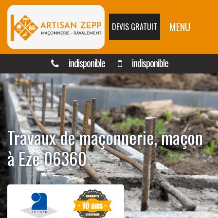
MENU
DEVIS GRATUIT
indisponible
indisponible
Travaux de maçonnerie, maçon
à Eze 06360