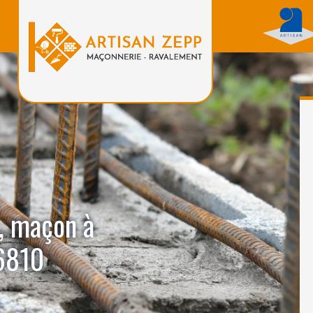
, maçon à
6810