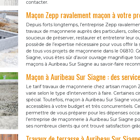
contacter.
Maçon Zepp ravalement maçon à votre pro
Depuis forts longtemps, l’entreprise Zepp ravaleme
travaux de maçonnerie auprès des particuliers, collec
soucieux de préserver, restaurer et entretenir leu
possède de l’expertise nécessaire pour vous offrir la s
de tous vos projets de maçonnerie dans le 06810. Gr
Siagne, vous êtes sûr d’avoir ouvrage magnifique tout 
maçons à Auribeau Sur Siagne au savoir-faire reconnu
Maçon à Auribeau Sur Siagne : des servic
Le tarif travaux de maçonnerie chez artisan maçon
varie selon le type d’intervention à faire. Certaine
spécial. Toutefois, maçon à Auribeau Sur Siagne vou
accessibles à votre budget et très concurrentiels. Ce
permettre de vous préparer pour les dépenses occas
l’entreprise de maçonnerie à Auribeau Sur Siagne pou
ses nombreux clients qui ont trouvé satisfaction grâc
Travaux de terrasse à Auribeau Sur Siagn