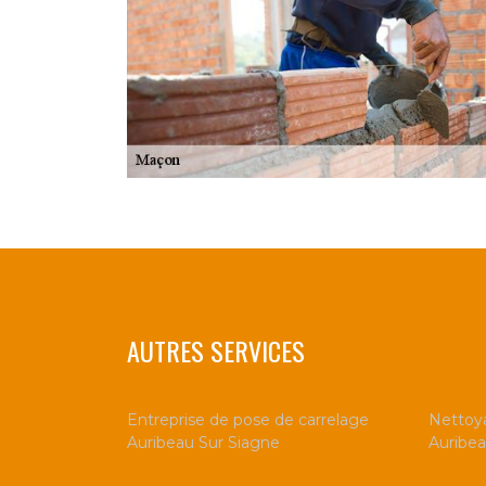
AUTRES SERVICES
Entreprise de pose de carrelage
Nettoya
Auribeau Sur Siagne
Auribea