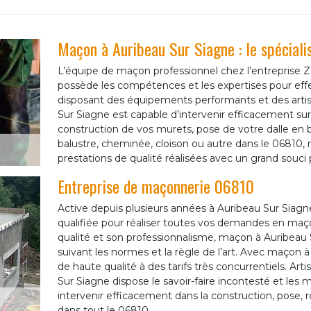
Maçon à Auribeau Sur Siagne : le spéciali
L’équipe de maçon professionnel chez l’entreprise
possède les compétences et les expertises pour ef
disposant des équipements performants et des artis
Sur Siagne est capable d’intervenir efficacement su
construction de vos murets, pose de votre dalle en b
balustre, cheminée, cloison ou autre dans le 06810
prestations de qualité réalisées avec un grand souci p
Entreprise de maçonnerie 06810
Active depuis plusieurs années à Auribeau Sur Siagn
qualifiée pour réaliser toutes vos demandes en maço
qualité et son professionnalisme, maçon à Auribeau S
suivant les normes et la règle de l’art. Avec maçon à
de haute qualité à des tarifs très concurrentiels. 
Sur Siagne dispose le savoir-faire incontesté et les
intervenir efficacement dans la construction, pose, 
dans tout le 06810.