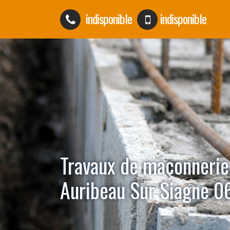
indisponible
indisponible
Travaux de maçonnerie
Auribeau Sur Siagne 0