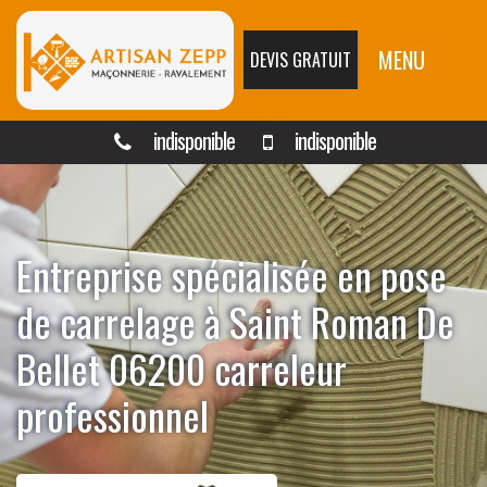
MENU
DEVIS GRATUIT
indisponible
indisponible
Entreprise spécialisée en pose
de carrelage à Saint Roman De
Bellet 06200 carreleur
professionnel