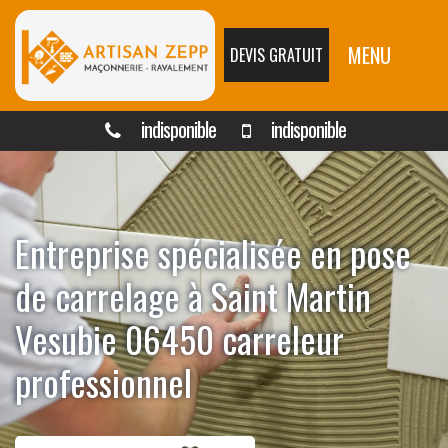
MENU
DEVIS GRATUIT
indisponible
indisponible
Entreprise spécialisée en pose
de carrelage à Saint Martin
Vesubie 06450 carreleur
professionnel