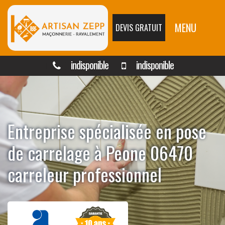
MENU
DEVIS GRATUIT
indisponible
indisponible
Entreprise spécialisée en pose
de carrelage à Peone 06470
carreleur professionnel